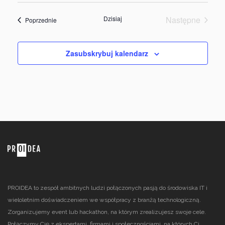
Dzisiaj
Następne
Wydarzenia
Poprzednie
Wydarzenia
Zasubskrybuj kalendarz
PROIDEA to zespół ambitnych ludzi połączonych pasją do środowiska IT i
wieloletnim doświadczeniem we współpracy z branżą technologiczną.
Zorganizujemy event lub hackathon, na którym zrealizujesz swoje cele.
Połączymy Cię z ekspertami, firmami i społecznościami, na których Ci