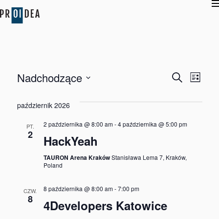
Wydarzen
WYD
Nadchodzące
Szukaj
Lista
Nawigacj
WID
Wybierz
po
datę.
październik 2026
NAW
wyszukiw
2 października @ 8:00 am
-
4 października @ 5:00 pm
PT.
i
2
HackYeah
widokac
TAURON Arena Kraków
Stanisława Lema 7, Kraków,
Poland
8 października @ 8:00 am
-
7:00 pm
CZW.
8
4Developers Katowice