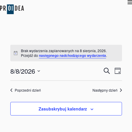
Brak wydarzenia zaplanowanych na 8 sierpnia, 2026.
Powiadomienie
Przejdź do
następnego nadchodzącego wydarzenia
.
Wydarzen
WYD
8/8/2026
Szukaj
Dzień
Nawigacj
WID
Wybierz
po
datę.
NAW
Poprzedni dzień
Następny dzień
wyszukiw
i
Zasubskrybuj kalendarz
widokac