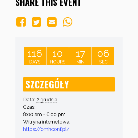
SHARE THIS EVENT
116
10
17
05
DAYS
HOURS
MIN
SEC
SZCZEGÓŁY
Data:
2 grudnia
Czas:
8:00 am - 6:00 pm
Witryna internetowa:
https://omhconf.pl/