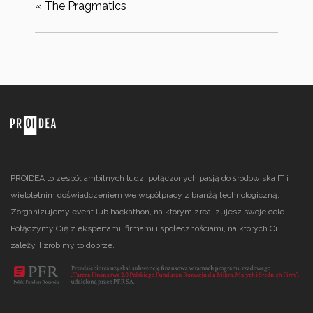
«
The Pragmatics
PROIDEA to zespół ambitnych ludzi połączonych pasją do środowiska IT i
wieloletnim doświadczeniem we współpracy z branżą technologiczną.
Zorganizujemy event lub hackathon, na którym zrealizujesz swoje cele.
Połączymy Cię z ekspertami, firmami i społecznościami, na których Ci
zależy. I zrobimy to dobrze.