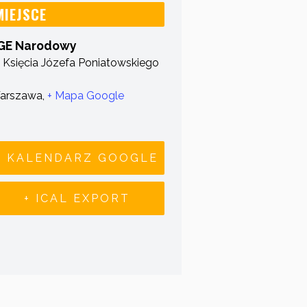
MIEJSCE
GE Narodowy
. Księcia Józefa Poniatowskiego
arszawa
,
+ Mapa Google
+ KALENDARZ GOOGLE
+ ICAL EXPORT