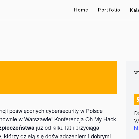
Home
Portfolio
Kal
wy
ncji poświęconych cybersecurity w Polsce
Da
ponownie w Warszawie! Konferencja Oh My Hack
Wi
już od kilku lat i przyciąga
zpieczeństwa
ht
y, którzy dzielą się doświadczeniem i dobrymi