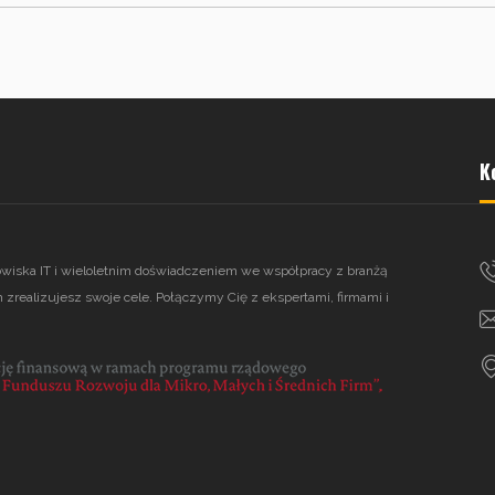
K
owiska IT i wieloletnim doświadczeniem we współpracy z branżą
 zrealizujesz swoje cele. Połączymy Cię z ekspertami, firmami i