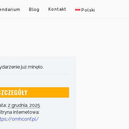
Kontakt
endarium
Blog
Polski
darzenie już minęło.
SZCZEGÓŁY
ta:
2 grudnia, 2025
tryna internetowa:
tps://omhconf.pl/