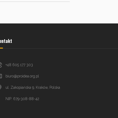
ontakt
+48 605 177 303
biuro@proidea.org.pl
ul. Zakopiańska 9, Kraków, Polska
NIP: 679-308-88-42