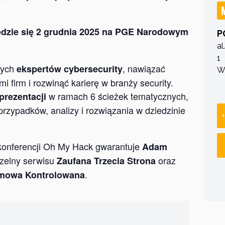
ędzie się 2 grudnia 2025 na PGE Narodowym
P
al
1
cych
, nawiązać
ekspertów cybersecurity
W
i firm i rozwinąć karierę w branży security.
w ramach 6 ścieżek tematycznych,
 prezentacji
rzypadków, analizy i rozwiązania w dziedzinie
onferencji Oh My Hack gwarantuje
Adam
aczelny serwisu
oraz
Zaufana Trzecia Strona
.
mowa Kontrolowana