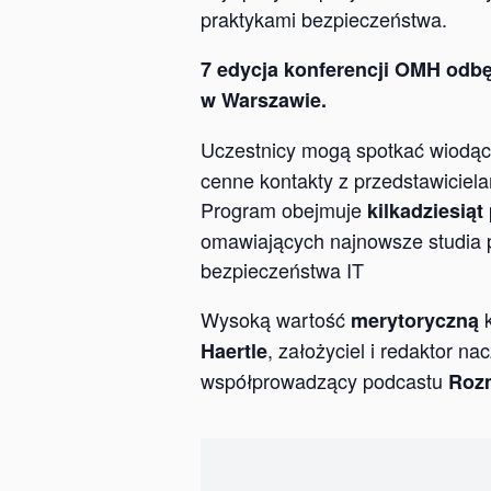
praktykami bezpieczeństwa.
7 edycja konferencji OMH odb
w Warszawie.
Uczestnicy mogą spotkać wiodą
cenne kontakty z przedstawicielam
Program obejmuje
kilkadziesiąt
omawiających najnowsze studia p
bezpieczeństwa IT
Wysoką wartość
k
merytoryczną
, założyciel i redaktor n
Haertle
współprowadzący podcastu
Roz