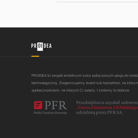
PROIDEA to zespół ambitnych ludzi połączonych pasją do środ
technologiczną. Zorganizujemy event lub hackathon, na którym
społecznościami, na których Ci zależy. I zrobimy to dobrze.