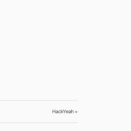
HackYeah
»