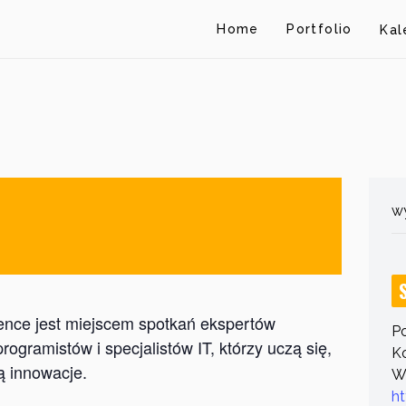
Home
Portfolio
Kal
wy
ce jest miejscem spotkań ekspertów
P
ogramistów i specjalistów IT, którzy uczą się,
Ko
ą innowacje.
Wi
ht