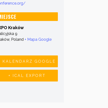
onference.org/
MIEJSCE
XPO Kraków
licyjska 9
raków
,
Poland
+ Mapa Google
+ KALENDARZ GOOGLE
+ ICAL EXPORT