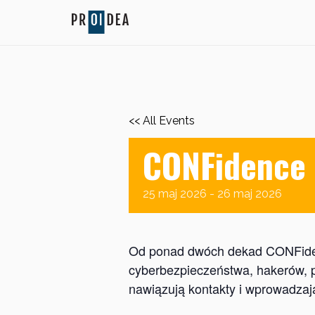
<< All Events
CONFidence
25
maj
2026
-
26
maj
2026
Od ponad dwóch dekad CONFiden
cyberbezpieczeństwa, hakerów, pr
nawiązują kontakty i wprowadzaj