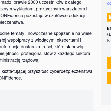
gromadzi prawie 2000 uczestników z całego
c
nicznym wykładom, praktycznym warsztatom i
CONFidence pozostaje w czołówce edukacji i
pieczeństwa.
E
rodne tematy i nowoczesne spojrzenie na wiele
Ga
isłej współpracy z wiodącymi ekspertami i
K
nferencja dostarcza treści, które stanowią
miejętności profesjonalistów z każdego sektora
ministrację rządową.
i kształtującej przyszłość cyberbezpieczeństwa
CONFidence.