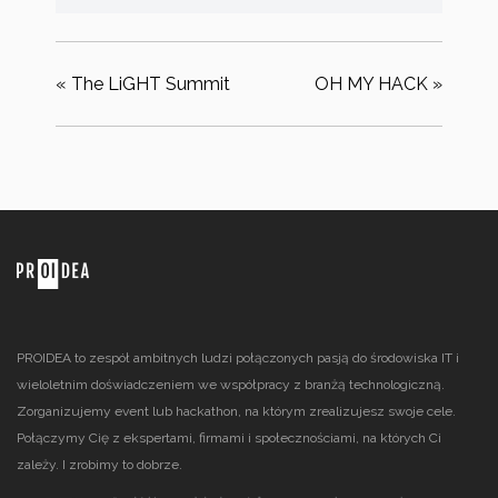
«
The LiGHT Summit
OH MY HACK
»
PROIDEA to zespół ambitnych ludzi połączonych pasją do środowiska IT i
wieloletnim doświadczeniem we współpracy z branżą technologiczną.
Zorganizujemy event lub hackathon, na którym zrealizujesz swoje cele.
Połączymy Cię z ekspertami, firmami i społecznościami, na których Ci
zależy. I zrobimy to dobrze.