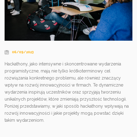
06/09/2023
Hackathony, jako intensywne i skoncentrowane wydarzenia
programistyczne, mają nie tylko krótkoterminowy cel
rozwiązania konkretnego problemu, ale również znaczący
wpływ na rozwój innowacyjności w firmach. Te dynamiczne
wydarzenia inspirują uczestników oraz sprzyjają tworzeniu
unikalnych projektów, które zmieniają przyszłość technologii.
Poniżej przedstawiamy, w jaki sposób hackathony wpływają na
rozwój innowacyjności i jakie projekty mogą powstać dzięki
takim wydarzeniom.