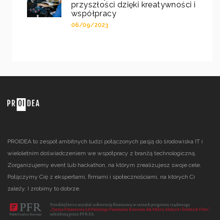
przyszłości dzięki kreatywności i
współpracy
06/09/2023
PROIDEA to zespół ambitnych ludzi połączonych pasją do środowiska IT i
wieloletnim doświadczeniem we współpracy z branżą technologiczną.
Zorganizujemy event lub hackathon, na którym zrealizujesz swoje cele.
Połączymy Cię z ekspertami, firmami i społecznościami, na których Ci
zależy. I zrobimy to dobrze.