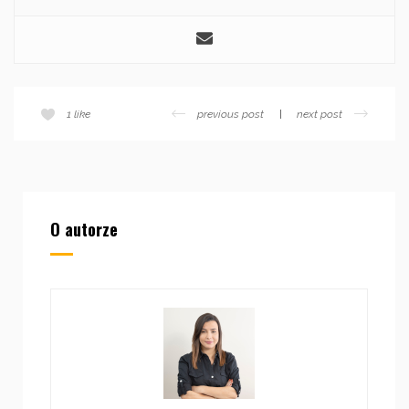
previous post
next post
1
like
O autorze