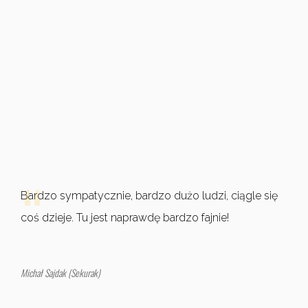
dużo ludzi, ciągle się
Wraz z tworzeniem tego polskieg
bardzo fajnie!
PLNOG, te historie są ze sobą p
Grzegorz Żmijewski (Atman)