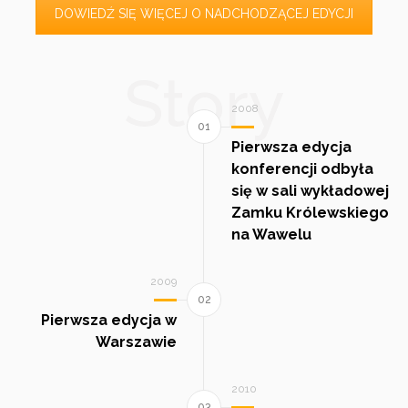
DOWIEDŹ SIĘ WIĘCEJ O NADCHODZĄCEJ EDYCJI
Story
2008
Pierwsza edycja
konferencji odbyła
się w sali wykładowej
Zamku Królewskiego
na Wawelu
2009
Pierwsza edycja w
Warszawie
2010